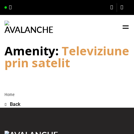
Amenity:
Televiziune
prin satelit
Home
Back