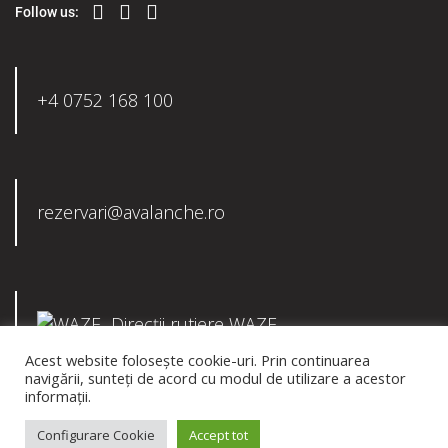
Follow us:
+4 0752 168 100
rezervari@avalanche.ro
Direcții rutiere WAZE
Acest website folosește cookie-uri. Prin continuarea
navigării, sunteți de acord cu modul de utilizare a acestor
informații.
© 2021 AVALANCHE | Piatra Craiului Chalet
Configurare Cookie
Accept tot