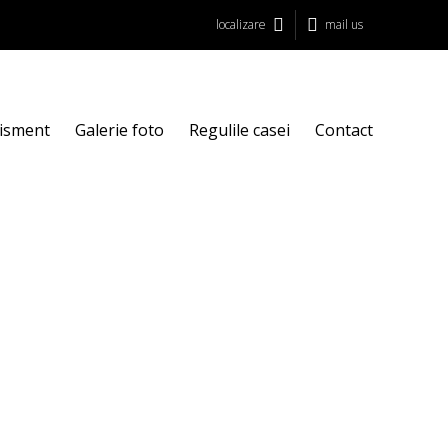
localizare
mail us
rtisment
Galerie foto
Regulile casei
Contact